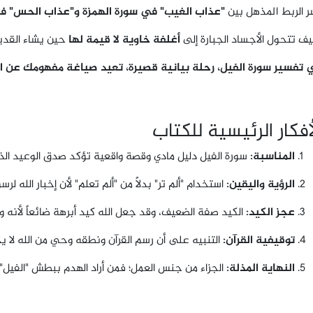
ر الربط المذهل بين
"عذاب الغيب" في سورة الهمزة و"عذاب الحس" ف
يف تتحول الأجساد الجبارة إلى
أغلفة خاوية لا قيمة لها
حين يشاء القدي
 تفسير سورة الفيل، رحلة بيانية قصيرة، تعيد صياغة مفهومك عن ال
أفكار الرئيسية للكتاب
المناسبة:
سورة الفيل دليل مادي وقصة واقعية تؤكد صدق الوعيد الذ
الرؤية واليقين:
استخدام "ألم تر" بدلاً من "ألم تعلم" لأن إخبار الله لر
عجز الكيد:
الكيد صفة الضعيف، وقد جعل الله كيد أبرهة ضائعاً لأنه و
توقيفية القرآن:
التنبيه على أن رسم القرآن ونطقه وحي من الله لا يخ
النهاية المذلة:
الجزاء من جنس العمل؛ فمن أراد الهدم ببطش "الفيل"، أه