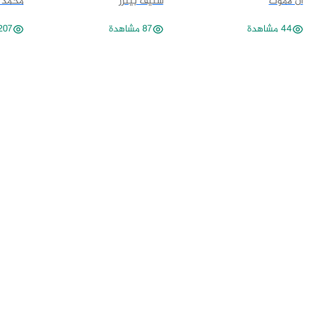
آن لاموت
ستيف بيترز
محمد ا
44 مشاهدة
87 مشاهدة
207 مشاهد