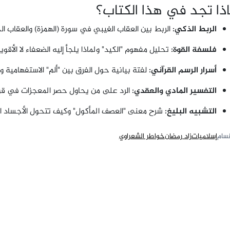
ذا تجد في هذا الكتاب؟
الربط الذكي:
الربط بين العقاب الغيبي في سورة (الهمزة) والعقاب ا
فلسفة القوة:
تحليل مفهوم "الكيد" ولماذا يلجأ إليه الضعفاء لا الأقويا
أسرار الرسم القرآني:
لفتة بيانية حول الفرق بين "ألم" الاستفهامية و
التفسير المادي والعقدي:
الرد على من يحاول حصر المعجزات في قواني
التشبيه البليغ:
شرح معنى "العصف المأكول" وكيف تتحول الأجساد ال
قسام
إسلاميات
زاد رمضان
خواطر الشعراوي