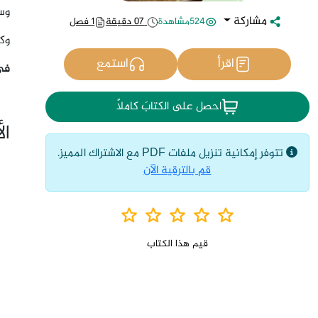
وس
مشاركة
524مشاهدة
07 دقيقة
1 فصل
وك
اقرأ
استمع
في
احصل على الكتابَ كاملاً
ال
تتوفر إمكانية تنزيل ملفات PDF مع الاشتراك المميز.
قم بالترقية الآن
قيم هذا الكتاب