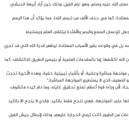
صلى الله عليه وسلم، وهو عام الفيل. وذلك حين أراد أبرهة الحبشي
المعتادة، كما في حذف الألف من (بسم الله)، مما يؤكد أن هذا الرسم
الله جعل للإنسان السمع والبصر والأفئدة ليتلقى العلم ويستنبط
نفسه بل في وقوعه بغير الأسباب المعتادة، ليظهر قدرة الله التي قد تجري
ن الله لكشفها، إما بالمقدمات العلمية أو بتيسير الطريق للاكتشاف، كما
 بوسائل مواجهة مباشرة وعلنية، أو بأشياءٍ تبييتية خفية، وهذه الأخيرة تحدث
هو الضعيف الذي لا يستطيع المواجهة المباشرة.“
يجة، لأن وراءه قوة أعظم تمنع تحقيق غايته، وما دام كيده مكشوف،
تها على المواجهة، فهي تنجح فقط بالكيد. فالذي لا ينجح الا بالكيد
ًا أبابيل، أي جماعات من الطيور كانت ترمي الحجارة عليهم، وذلك لإبطال جيش الفيل