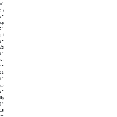
“سو
وجي
“ و
وح
“ ك
الم
“ ق
الأ
“ ت
يقو
“ "
فقط
“ ا
فه
“ ك
وال
“ و
الذ
““