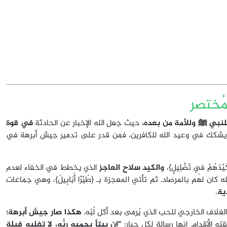
ُختصر
نبي ﷺ وللأمة من بعده،
حيث جعل الله الإخبار عن الحادثة
في قوة
ن يشكك في وعيد الله للكافرين، فمن قدر على تدمير جيش أبرهة في
َهُمْ فِي تَضْلِيلٍ}،
والكيد سلاح العاجز
الذي يخطط في الخفاء لعدم
ان لهم بالمرصاد. ثم تأتي المعجزة بـ {طَيْرًا أَبَابِيلَ}، وهي جماعات
ية.
لاف الخارجي للحب الذي يُرمى بعد أكل لُبّه.
هكذا صار جيش أبرهة؛
ته الأقدام. إنها رسالة لكل جبار:
"إن بيتاً يحميه ربُّه، لا تغلبه فيلة