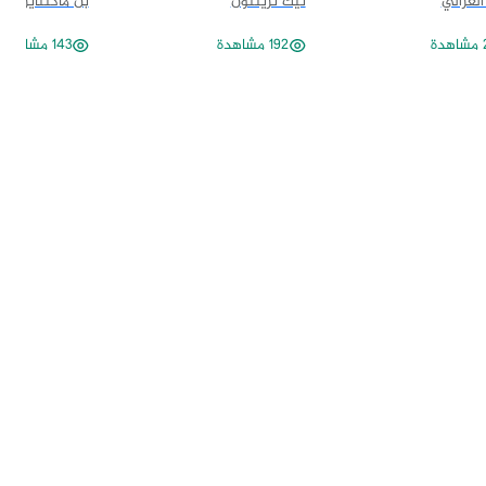
لغزالي
نيك ترينتون
بن ماكنتاير
ة
192 مشاهدة
143 مشاهدة