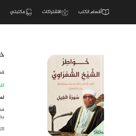
أقسام الكتب
الاشتراكات
مكتبتي
خو
مح
للب
لم
في
بض
اك