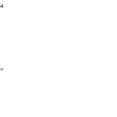
ما
الا