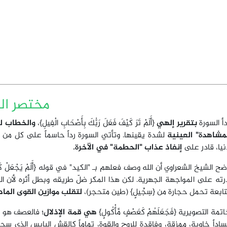
مختصر الم
أ السورة
بتقرير إلهي
{أَلَمْ تَرَ كَيْفَ فَعَلَ رَبُّكَ بِأَصْحَابِ الْفِيلِ}،
والخطاب لل
لمشاهدة" العينية
لشدة يقينها. وتأتي السورة رداً حاسماً على كل م
نيا، قادر على
إنفاذ عذاب "الحطمة" في الآخرة.
ح الشيخ الشعراوي أن الله وصف فعلهم بـ "الكيد" في قوله {أَلَمْ يَجْعَلْ كَيْد
ته على المواجهة الجهرية. لكن هذا المكر ضلّ طريقه وبطل أثره لأن الله ك
ابعة تحمل حجارة من {سِجِّيلٍ} (طين متحجر)،
لتقلب موازين القوى الماد
اتمة التصويرية {فَجَعَلَهُمْ كَعَصْفٍ مَّأْكُولٍ}
هي قمة الإذلال؛
فالعصف هو الغ
اداً خاوية، ممزقة، وفاقدة للروح والقوة، تماماً كالقش اليابس الذي سحق