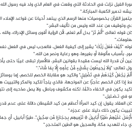
رة الفيل نزلت في الحادثة التي وقعت في العام الذي ولد فيه رسول الله 
شه تدمير الكعبة المباركة.“
يتميز القرآن بخصوصيات؛ منها الرسم الذي يبتعد أحيانا عن قواعد الإملاء 
ي وتوقيف من عند الله وليس من تأليف البشر.“
ان قوله تعالى "أَلَمْ تَرَ" بدل ألم تعلم، لأن الرؤية أقوى وسائل الإدراك، و
علومات.“
وله "كَيْفَ فَعَلَ رَبُّكَ" يشير إلى كيفية الفعل، فالعجب ليس في الفعل 
مور، بأسباب مألوفة أو بغيرها، وهو رعاية ونصر من الله.“
بين أن قدرة الله ليست مقيدة بقوانين البشر، فالأسرار تبقى غيبًا حتى يأذ
ل تعالى: "وَلَا يُحِيطُونَ بِشَيْءٍ مِّنْ عِلْمِهِ إِلَّا بِمَا شَاءَ".“
أَلَمْ يَجْعَلْ كَيْدَهُمْ فِي تَضْلِيلٍ" والكيد هو مقابلة الخصم للخصم، إما
 إذا كان الخصم عاجزًا عن المواجهة. فالذي يلجأ للكيد والمكر والتبييت 
لكيد يكون في الخفاء دائمًا، لكنه مكشوف وباطل، ولا يصل صاحبه إلى نت
و في تـضـليل.“
ان العقاد يقول: إن كيد المرأة أعظم من كيد الشيطان دلالة على عدم قدر
تبييت يكون ذلك دليلا على عجزه.“
َأَرْسَلَ عَلَيْهِمْ طَيْرًا أَبَابِيلَ * تَرْمِيهِم بِحِجَارَةٍ مِّن سِجِّيلٍ". طير
ي جاء لتهديد مكة. والسجيل هو الطين المتحجر.“