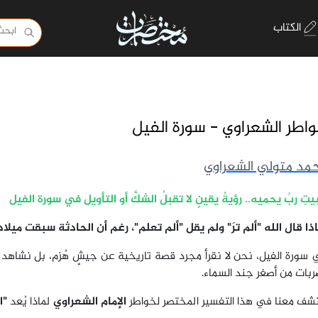
الكتاب
اطر الشعراوي - سورة الفيل
مد متولي الشعراوي
يتِ ربٌ يحميه.. رؤيةُ يقينٍ لا تقبلُ الشكَّ أو التأويل في سورة الفيل
اذا قال الله "ألم ترَ" ولم يقل "ألم تعلم"، رغم أن الحادثة سبقت ميل
 سورة الفيل، نحن لا نقرأ مجرد قصة تاريخية عن جيشٍ هُزم، بل نشاهد
ربات من أصغر جند السماء.
تشف معنا في هذا التفسير المختصر لخواطر
الإمام الشعراوي
لماذا يُعد
"ا