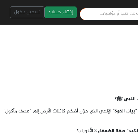
إنشاء حساب
تسجيل دخول
اد النبي ﷺ؟
"بيان القوة"
الإلهي الذي حوّل أضخم كائنات الأرض إلى "عصف مأكول"
لكيد" صفة الضعفاء
لا الأقوياء؟