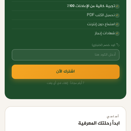
تجربة خالية من الإعلانات ١٠٠٪
✓
تحميل الكتب PDF
✓
استماع دون إنترنت
✓
شهادات إنجاز
✓
🏷️ كود خصم (اختياري)
اشترك الآن
7 أيام مجاناً · إلغاء في أي وقت
أساسي
ابدأ رحلتك المعرفية