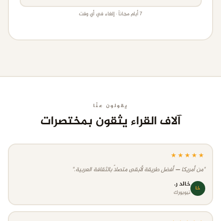
7 أيام مجاناً · إلغاء في أي وقت
يقولون عنّا
آلاف القراء يثقون بمختصرات
★★★★★
"من أمريكا — أفضل طريقة لأبقى متصلاً بالثقافة العربية."
خالد ر.
خا
نيويورك