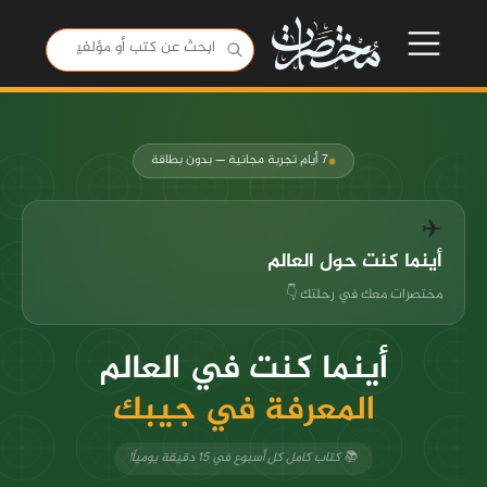
٧ أيام تجربة مجانية — بدون بطاقة
✈️
أينما كنت حول العالم
مختصرات معك في رحلتك 👇
أينما كنت في العالم
المعرفة في جيبك
📚 كتاب كامل كل أسبوع في ١٥ دقيقة يومياً!