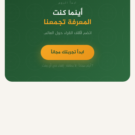
ابدأ اليوم
أينما كنت
المعرفة تجمعنا
انضم لآلاف القراء حول العالم.
ابدأ تجربتك مجاناً
٧ أيام مجاناً · لا بطاقة · إلغاء في أي وقت