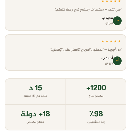
★★★★★
"في كندا — مختصرات رفيقي في رحلة التعلم."
سارة م.
سا
تورنتو
★★★★★
"من أوروبا — المحتوى العربي الأفضل على الإطلاق."
أحمد ب.
أح
باريس
١٢٠٠+
١٥ د
مختصر متاح
كتاب في ١٥ دقيقة
٩٨٪
١٨+ دولة
رضا المشتركين
بسعر مخصص