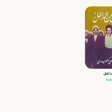
لداخل