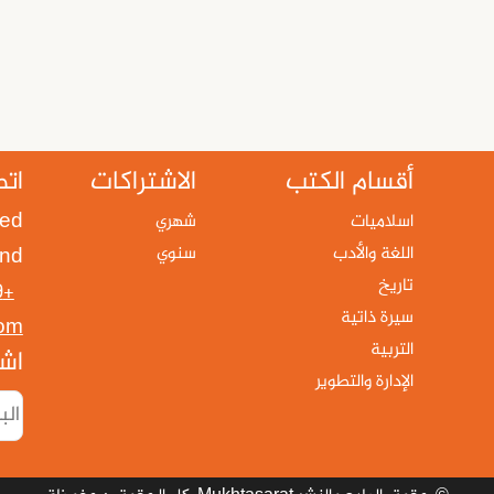
أقسام الكتب
الاشتراكات
اتص
ted
اسلاميات
شهري
اللغة والأدب
سنوي
and
تاريخ
+353851591049
سيرة ذاتية
com
التربية
اشت
الإدارة والتطوير