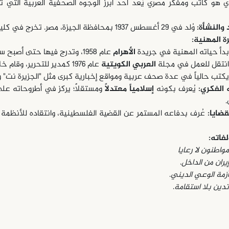
هو كاتب ومفكر مصري يُعد أحد أبرز الوجوه الصحفية العربية التي ت
 والنشأة:
وُلد في 29 أغسطس 1937 بمحافظة الجيزة، مصر. تخرج في كلية الحقوق بجامعة القاهرة عام 1960.
ة المهنية:
بدأ حياته المهنية في جريدة
الأهرام
عام 1958، وتدرج فيها حتى أصبح سكرتيراً للتحرير.
انتقل للعمل في مجلة
العربي الكويتية
عام 1976 كمدير للتحرير، وقام خلالها برحلات استطلاعية واسعة في العالم الإسلامي.
يكتب حالياً في عدة صحف عربية ومواقع إخبارية كبرى مثل "الجزيرة نت" 
 الفكري:
يُعرف بكونه
إسلامياً معتدلاً
ومستقلاً؛ يركز في أطروحاته على
.
قضايا:
عُرف بدفاعه المستمر عن القضية الفلسطينية، وانتقاده للأنظمة ا
لفاته:
مواطنون لا رعايا
إيران من الداخل
.
أزمة الوعي الديني
.
تدين بلا استقامة
.