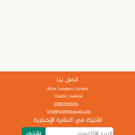
اتصل بنا
Wise Leaders Limited
Dublin, Ireland
+353851591049
info@mukhtasarat.com
اشترك في النشرة الإخبارية
اشترك