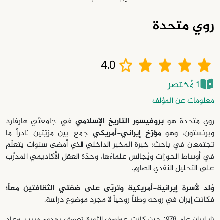
روي متحدة
4.0
1 مُختصر
معلومات عن المؤلف
روي متحدة هو
بروفيسور التاريخ الإسلامي
في جامعتَي هارفارد
وبرنستون، وهو
مؤرّخ إيراني-أمريكي
جمع بين مزيّتين نادراً ما
تجتمعان في باحث: خبرة المخبر الداخلي الذي أمضى سنوات يتعلّم
في أوساط الحوزات ويُجالس علماءَها، وحدّة العقل الأكاديمي المدرَّب
على التحليل النقدي الصارم.
وُلد لأسرة إيرانية-أمريكية وتربّى على ضفتي الثقافتين معاً؛
فكانت إيران في روحه وطناً روحياً لا مجرد موضوع دراسة.
زار إيران عام 1978 حين كانت عواصف الثورة تعصف بهدوء مريب، وعاد