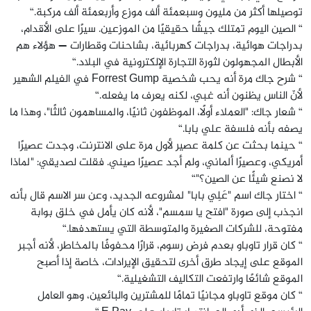
توصيلها أكثر من مليون وسبعمئة ألف موزع وأربعمئة ألف مركبة.“
“ الصين اليوم تمتلك جيشًا حقيقيًا من الموزعين. سيرًا على الأقدام،
بدراجات هوائية، بدراجات كهربائية، بشاحنات وقطارات — هؤلاء هم
الأبطال المجهولون لثورة التجارة الإلكترونية في البلاد.“
“ شرح جاك مرة أنه يحب شخصية Forrest Gump في الفيلم الشهير
لأنّ الناس يظنون أنه غبي، لكنه يعرف ما يفعله.“
“ شعار جاك: "العملاء أولًا، الموظفون ثانيًا، والمساهمون ثالثًا"، وهذا ما
يصفه بأنه فلسفة علي بابا.“
“ حينما بحثت عن كلمة عصير لأول مرة على الانترنت، وجدت عصيرًا
أمريكي، وعصيرًا ألماني، ولم أجد عصيرًا صيني. فقلت لصديقي: "لماذا
لا نصنع شيئًا عن الصين؟"“
“ اختار جاك اسم "عَلِي بابا" لمشروعه الجديد، وعن سر الاسم قال بأنه
انجذب إلى صورة "افتح يا سمسم"، لأنه كان يأمل في خلق بوابة
مفتوحة، للشركات الصغيرة والمتوسطة التي يستهدفها.“
“ كان قرار تاوباو بعدم فرض رسوم، قرارًا محفوفًا بالمخاطر، لأنه أجبر
الموقع على إيجاد طرق أخرى لتحقيق الإيرادات، خاصة إذا أصبح
الموقع شائعًا وارتفعت التكاليف التشغيلية.“
“ كان موقع تاوباو مجانيًا تمامًا للمشترين والبائعين، وهو العامل