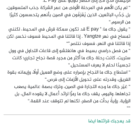
الرئيسي الذي أدى إلى انتصار تاوباو على E Pay.“
“ لم يكن الأهم في المرحلة الأولى من عمر الشركة جذب المتسوقين،
بل جَذْبِ البائعين، الذين يُعْرَفُون في الصين بأنهم يتحسسون كثيرًا
من الرسوم.“
“ يقول جاك ما: " E pay قد تكون سمكة قرش في المحيط، لكنني
تمساح في نهر Yangtze . إذا قاتلنا في المحيط فسوف نخسر، لكن
إذا قاتلنا في النهر، فسوف ننتصر."“
“ من فصل دراسي بسيط في هانغتشو إلى قاعات التداول في وول
ستريت، كانت رحلة جاك ما أكثر من مجرد قصة نجاح تجاري؛ كانت
تجسيدًا لحلم لا يعرف المستحيل.“
“ استطاع جاك ما النجاح بإصراره على وضع العميل أولًا، وإيمانه بقوة
الفريق، وقدرته على تحويل الأزمات إلى فرص.“
“ غيّر جاك ما وجه التجارة في الصين، وترك بصمة عالمية يصعب
تجاهلها. واليوم، يقف جاك ما رمزًا لرائد أعمال لا يقوده المال، بل
الرؤية. رؤيةٌ بدأت من الصفر، لكنها لم تتوقف عند القمة.“
““
قد يعجبك قرائتها ايضا