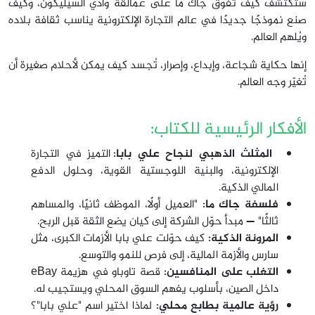
ستكتشف كيف تفوّق جاك ما على عمالقة وادي السيليكون، وكيف
صنع نموذجًا جديدًا في عالم التجارة الإلكترونية يناسب ثقافة بلاده
ويُلهم العالم.
إنها حكاية شجاعة، وإبداع، وإصرار، تُجسد كيف يمكن لأحلام صغيرة أن
تُغيّر وجه العالم.
الأفكار الرئيسية للكتاب:
المثلث الذهبي لنجاح علي بابا:
التميز في التجارة
الإلكترونية، والبنية اللوجستية القوية، وحلول الدفع
المالي الذكية.
فلسفة جاك ما:
"العميل أولًا، الموظف ثانيًا، والمساهم
ثالثًا" — مبدأ حوّل الشركة إلى كيان يضع الثقة قبل الربح.
المرونة الذكية:
كيف حوّلت علي بابا الأزمات الكبرى، مثل
سارس والأزمة المالية، إلى فرص للنمو والتوسع.
التغلب على المنافسين:
قصة تاوباو في هزيمة eBay
داخل الصين، بأسلوب يفهم السوق المحلي ويستجيب له.
رؤية عالمية بطابع محلي:
لماذا اختير اسم "علي بابا"؟