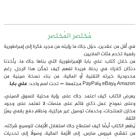
مُختصر المُختصر
في أقل من عقدين، حوّل جاك ما رؤيته من مجرد فكرة إلى إمبراطورية
رقمية تخدم مئات الملايين.
من خلال كتاب: علي بابا: الإمبراطورية التي بناها جاك ما، يأخذنا
دنكان كلارك في رحلة فريدة لفهم كيف تمكّن هذا الرجل، رغم
محدودية خبرته التقنية أو المالية، من بناء نسخة صينية من
Amazon وeBay وPayPal مجتمعة — تحت اسم واحد:
علي بابا
.
يعرض الكتاب كيف اعتمد جاك على رؤية محلية للسوق الصيني،
وعلى نموذج عمل ذكي قائم على منصات لا تعتمد على وجود
مخازن للمنتجات، وخدمات توصيل غير مركزية، ونظام دفع رقمي يعزّز
الثقة.
يُظهر الكتاب أيضًا كيف استطاع جاك استغلال الأزمات لتوسيع شركته،
من تفشي فيروس سارس، إلى الأزمة المالية، وصولًا إلى تحديات