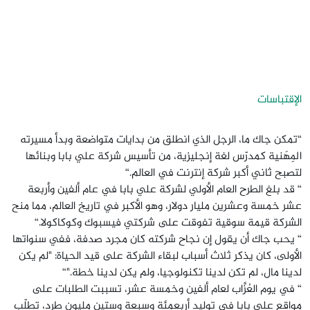
الإقتباسات
“تمكن جاك ما، الرجل الذي انطلق من بدايات متواضعة وبدأ مسيرته
المِهَنية كمدرّس لغة إنجليزية، من تأسيس شركة علي بابا وبنائها
لتصبح ثاني أكبر شركة إنترنت في العالم.“
“ قد بلغ الطرح العام الأولي لشركة علي بابا في عام ألفين وأربعة
عشر خمسة وعشرين مليار دولار، وهو الأكبر في تاريخ العالم، مما منح
الشركة قيمة سوقية تفوقت على شركتي فيسبوك وكوكاكولا.“
“ يحب جاك أن يقول إن نجاح شركته كان مجرد صدفة، ففي سنواتها
الأولى، كان يذكر ثلاث أسباب لبقاء الشركة على قيد الحياة: "لم يكن
لدينا مال، لم تكن لدينا تكنولوجيا، ولم يكن لدينا خطة."“
“ في يوم العُزَّاب لعام ألفين وخمسة عشر، تسببت الطلبات على
مواقع علي بابا في توليد أربعمئة وسبعة وستين مليون طرد، تطلّب