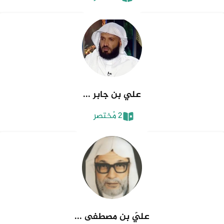
علي بن جابر ...
2 مُختصر
عليّ بن مصطفى ...