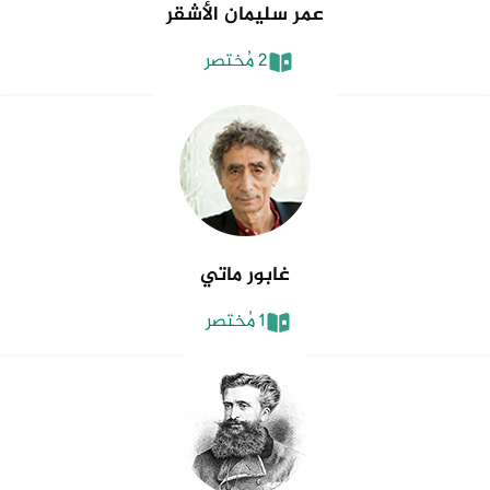
عمر سليمان الأشقر
2 مُختصر
غابور ماتي
1 مُختصر