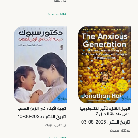
دان سيغل
1704 مشاهدة
الجيل القلق: تأثير التكنولوجيا
تربية الأبناء في الزمن الصعب
على طفولة الجيل Z
تاريخ النشر : 2025-06-10
تاريخ النشر : 2025-08-03
بينجامين سبوك
جوناثان هايدت