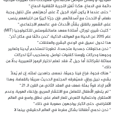
الفيديو، أو وسائل التواصل الاجتماعي، فسيُحدث ذلك تغييرات هيكلية
دائمة في الدماغ، هكذا تُغيّر التجربة الثقافية الدماغ.“
“ حتى عندما لا يكون أفراد الجيل Z على أجهزتهم، مثل تناول وجبة
طعام، أو التحدث مع أصدقائهم، فإن جزءًا كبيرًا من انتباههم ينصب
على الشعور بالقلق بشأن الأحداث في عالمهم الاجتماعي.“
“ كتبت شيري توركل، أستاذة معهد ماساتشوستس للتكنولوجيا (MIT)
عام ٢٠١٥ عن الحياة مع الهواتف الذكية: "نحن دائمًا في مكان آخر".
هذا تحول عميق في الوعي البشري والعلاقات.“
“ نحن مخلوقات جسدية متجسدة، تطورنا لنستخدم أيدينا وتعابير
وجوهنا وحركات رؤوسنا كقنوات تواصل، ونستجيب آنيًا لحركات
مماثلة لشركائنا. أما جيل Z، فقد تعلم اختيار الرموز التعبيرية بدلًا من
ذلك.“
“ هناك فجوة، فراغ فينا جميعًا، نسعى جاهدين لملئه. إن لم يُملأ
بشيء نبيل وراقٍ، فسيُغرقه المجتمع الحديث سريعًا بالقمامة. وهذا
الأمر ازداد قوةً بمئة ضعف في العقد الثاني من القرن الـ 21.“
“ لم يتطور الأطفال للتعامل مع الانتشار السريع، وإخفاء الهوية، وعدم
الاستقرار، واحتمالية التعرض للعار العام على نطاق واسع في العالم
الافتراضي. حتى الكبار يواجهون صعوبة في ذلك.“
“ نحن نحمي أطفالنا بشكل مفرط في العالم الحقيقي بينما لا