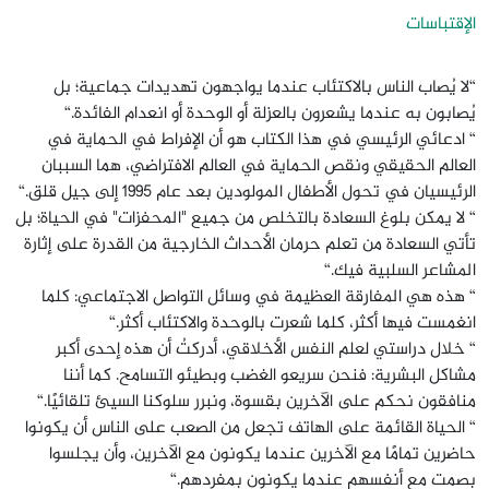
الإقتباسات
“لا يُصاب الناس بالاكتئاب عندما يواجهون تهديدات جماعية؛ بل
يُصابون به عندما يشعرون بالعزلة أو الوحدة أو انعدام الفائدة.“
“ ادعائي الرئيسي في هذا الكتاب هو أن الإفراط في الحماية في
العالم الحقيقي ونقص الحماية في العالم الافتراضي، هما السببان
الرئيسيان في تحول الأطفال المولودين بعد عام 1995 إلى جيل قلق.“
“ لا يمكن بلوغ السعادة بالتخلص من جميع "المحفزات" في الحياة؛ بل
تأتي السعادة من تعلم حرمان الأحداث الخارجية من القدرة على إثارة
المشاعر السلبية فيك.“
“ هذه هي المفارقة العظيمة في وسائل التواصل الاجتماعي: كلما
انغمست فيها أكثر، كلما شعرت بالوحدة والاكتئاب أكثر.“
“ خلال دراستي لعلم النفس الأخلاقي، أدركتُ أن هذه إحدى أكبر
مشاكل البشرية: فنحن سريعو الغضب وبطيئو التسامح. كما أننا
منافقون نحكم على الآخرين بقسوة، ونبرر سلوكنا السيئ تلقائيًا.“
“ الحياة القائمة على الهاتف تجعل من الصعب على الناس أن يكونوا
حاضرين تمامًا مع الآخرين عندما يكونون مع الآخرين، وأن يجلسوا
بصمت مع أنفسهم عندما يكونون بمفردهم.“