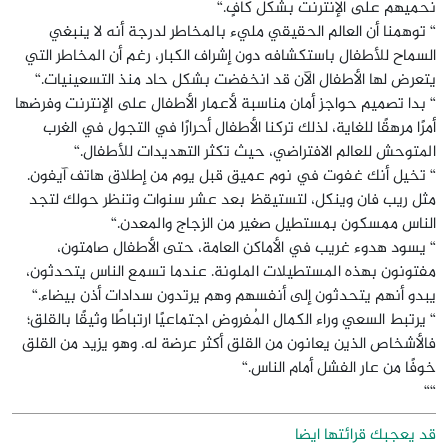
نحميهم على الإنترنت بشكل كافٍ.“
“ توهمنا أن العالم الحقيقي مليء بالمخاطر لدرجة أنه لا ينبغي
السماح للأطفال باستكشافه دون إشراف الكبار، رغم أن المخاطر التي
يتعرض لها الأطفال الآن قد انخفضت بشكل حاد منذ التسعينيات.“
“ بدا تصميم حواجز أمان مناسبة لأعمار الأطفال على الإنترنت وفرضها
أمرًا مرهقًا للغاية، لذلك تركنا الأطفال أحرارًا في التجول في الغرب
المتوحش للعالم الافتراضي، حيث تكثر التهديدات للأطفال.“
“ تخيل أنك غفوت في نوم عميق قبل يوم من إطلاق هاتف آيفون.
مثل ريب فان وينكل، لتستيقظ بعد عشر سنوات وتنظر حولك لتجد
الناس ممسكون بمستطيل صغير من الزجاج والمعدن.“
“ يسود هدوء غريب في الأماكن العامة، حتى الأطفال صامتون،
مفتونون بهذه المستطيلات الملونة. عندما تسمع الناس يتحدثون،
يبدو أنهم يتحدثون إلى أنفسهم وهم يرتدون سدادات أذن بيضاء.“
“ يرتبط السعي وراء الكمال المُفروض اجتماعيًا ارتباطًا وثيقًا بالقلق؛
فالأشخاص الذين يعانون من القلق أكثر عرضة له. وهو يزيد من القلق
خوفًا من عار الفشل أمام الناس.“
““
قد يعجبك قرائتها ايضا