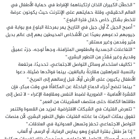
“ الخطآن الكبيران اللذان ارتكبناهما: الإفراط في حماية الأطفال في
العالم الحقيقي، وقلة حمايتهم على الإنترنت حيث يكونون عرضة
للخطر بشكل خاص خلال فترة البلوغ.“
“ أصبح الجيل Z أول جيل في التاريخ يمر بمرحلة البلوغ مع بوابة في
جيوبهم تدعوهم بعيدًا عن الأشخاص المحيطين بهم إلى عالم بديل
مثير ومُدمن وغير مستقر.“
“ التفاعلات الجسدية والطقوس المتزامنة، وجهاً لوجه، جزءٌ عميقٌ
وقديمٌ وغير مُقدَّرٍ من التطور البشري.“
“ تكاليف استخدام وسائل التواصل الاجتماعي، تحديدًا، مرتفعة
بالنسبة للمراهقين مقارنةً بالبالغين، بينما فوائدها ضئيلة. دعوا
الأطفال يكبرون على الأرض أولًا، قبل إرسالهم إلى المريخ.“
“ بينما تنضج أجزاء الدماغ الباحثة عن المكافأة في وقت مبكر، فإن
القشرة الأمامية - الضرورية لضبط النفس ومقاومة الإغراء - لا تصل إلى
طاقتها الكاملة حتى منتصف العشرينات من العمر.“
“ تتعرض الفتيات في الشبكات الافتراضية لمزيد من القسوة والتنمر
تفوق بمئات المرات ما عانته الفتيات طوال التطور البشري. لأن منصات
التواصل الاجتماعي تحفز وتسهل العدوانية في العلاقات.“
“ إذا مرّ طفلٌ بفترة البلوغ وهو يمارس الرماية، أو الرسم، أو ألعاب