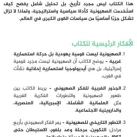
هذا الكتاب ليس مجرد تأريخ، بل تحليل شامل يفضح كيف
استُخدمت الصهيونية كأداة سياسية واستراتيجية، ولماذا لا تزال
تشكل جزءًا أساسيًا من سياسات القوى الكبرى في العالم.
الأفكار الرئيسية للكتاب
الصهيونية ليست قومية يهودية بل حركة استعمارية
غربية
– يوضح الكاتب أن الصهيونية ليست مجرد قومية
إسرائيلية، بل هي
أيديولوجيا استعمارية إحلالية
نشأت
في الغرب.
الجذور الغربية للفكر الصهيوني
– يربط الكاتب بين
ظهور الصهيونية والتطورات الفكرية الغربية
مثل
العلمانية الشاملة، الإمبريالية، العنصرية،
والداروينية الاجتماعية
.
التطور التاريخي للصهيونية
– يمر الفكر الصهيوني بأربع
مراحل:
التكوين،
مرحلة وعد بلفور،
الاستيطان حتى