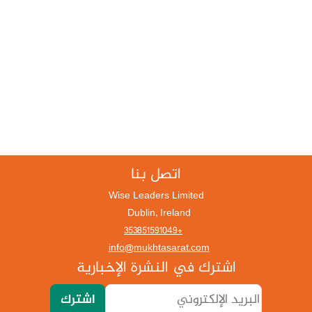
اتصل بنا
Wise Leaders Limited
Dublin, Ireland
+353851591049
info@mukhtasarat.com
اشترك في النشرة الإخبارية
اشترك