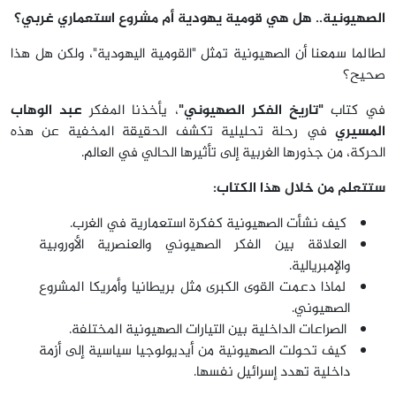
الصهيونية.. هل هي قومية يهودية أم مشروع استعماري غربي؟
لطالما سمعنا أن الصهيونية تمثل "القومية اليهودية"، ولكن هل هذا
صحيح؟
في كتاب
"تاريخ الفكر الصهيوني"
، يأخذنا المفكر
عبد الوهاب
المسيري
في رحلة تحليلية تكشف الحقيقة المخفية عن هذه
الحركة، من جذورها الغربية إلى تأثيرها الحالي في العالم.
ستتعلم من خلال هذا الكتاب:
كيف نشأت الصهيونية كفكرة استعمارية في الغرب.
العلاقة بين الفكر الصهيوني والعنصرية الأوروبية
والإمبريالية.
لماذا دعمت القوى الكبرى مثل بريطانيا وأمريكا المشروع
الصهيوني.
الصراعات الداخلية بين التيارات الصهيونية المختلفة.
كيف تحولت الصهيونية من أيديولوجيا سياسية إلى أزمة
داخلية تهدد إسرائيل نفسها.