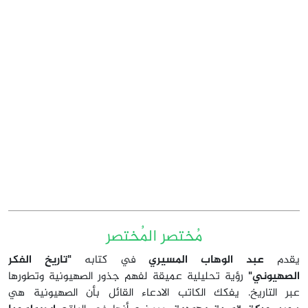
مُختصر المُختصر
يقدم
عبد الوهاب المسيري
في كتابه
"تاريخ الفكر
الصهيوني"
رؤية تحليلية عميقة لفهم جذور الصهيونية وتطورها
عبر التاريخ. يفكك الكاتب الادعاء القائل بأن الصهيونية هي