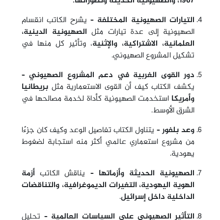
1967، وا
لصهيونية الحديثة وتطوراتها.
التيارات الصهيونية المختلفة
– يشرح الكاتب انقسام
الصهيونية إلى عدة تيارات مثل
الصهيونية الدينية،
العلمانية، الاشتراكية، والإثنية
، وتأثير كل منها في
تشكيل المشروع الصهيوني.
دور القوى الغربية في دعم المشروع الصهيوني
–
يكشف الكتاب كيف أن القوى الاستعمارية مثل
بريطانيا
وأمريكا
استخدمت الصهيونية كأداة لخدمة مصالحها في
الشرق الأوسط.
وعد بلفور
– يتناول الكتاب تفاصيل الوعد وكيف كان جزءًا
من مشروع استعماري عالمي أكثر منه استجابة لضغوط
يهودية.
الصهيونية الحديثة وأزماتها
– يناقش الكاتب
أزمة
الهوية اليهودية، التغيرات الديموغرافية، والتناقضات
الداخلية داخل إسرائيل
.
التأثير الصهيوني على السياسات العالمية
– تحليل