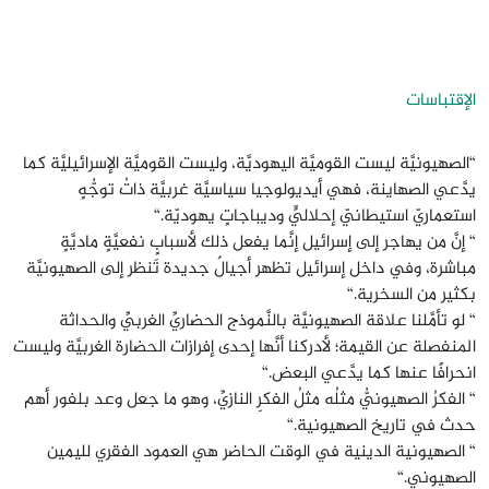
الإقتباسات
“الصهيونيَّة ليست القوميَّة اليهوديَّة، وليست القوميَّة الإسرائيليَّة كما
يدَّعي الصهاينة، فهي أيديولوجيا سياسيَّة غربيَّة ذاتُ توجُّهٍ
استعماريّ استيطانيّ إحلاليٍّ وديباجاتٍ يهوديّة.“
“ إنَّ من يهاجر إلى إسرائيل إنَّما يفعل ذلك لأسبابٍ نفعيَّةٍ ماديَّةٍ
مباشرة، وفي داخل إسرائيل تظهر أجيالٌ جديدة تَنظر إلى الصهيونيَّة
بكثير من السخرية.“
“ لو تأمَّلنا علاقة الصهيونيَّة بالنَّموذج الحضاريِّ الغربيِّ والحداثة
المنفصلة عن القيمة؛ لأدركنا أنَّها إحدى إفرازات الحضارة الغربيَّة وليست
انحرافًا عنها كما يدَّعي البعض.“
“ الفكرُ الصهيونيُّ مثلُه مثلُ الفكرِ النازيِّ، وهو ما جعل وعد بلفور أهم
حدث في تاريخ الصهيونية.“
“ الصهيونية الدينية في الوقت الحاضر هي العمود الفقري لليمين
الصهيوني.“