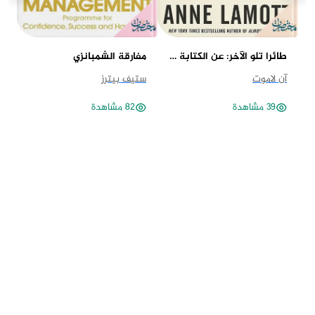
طائرا تلو الآخر: عن الكتابة والحياة
مفارقة الشمبانزي
جد
آن لاموت
ستيف بيترز
مح
39 مشاهدة
82 مشاهدة