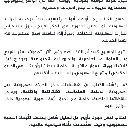
مجرد
حركة قومية يهودية
، ويوضح أنها في الواقع
إيديولوجيا
استعمارية غربية
ذات جذور إمبريالية وعنصرية.
ينقسم الكتاب إلى
أربعة أبواب رئيسية
، تبدأ بمقدمة لدراسة
الصهيونية، ثم تحليل لجذورها في الفكر الغربي، مرورًا باستعراض
التيارات الصهيونية المختلفة، وصولًا إلى مناقشة وضع الصهيونية في
العصر الحديث.
يشرح المسيري كيف أن الفكر الصهيوني تأثر بتطورات الفكر الغربي
مثل
العلمانية، العنصرية، والداروينية الاجتماعية
، ويوضح كيف
كانت القوى الاستعمارية الغربية – خاصة بريطانيا وأمريكا – هي الداعم
الحقيقي للمشروع الصهيوني، وليس اليهود أنفسهم.
كما يكشف الكتاب عن الانقسامات داخل الحركة الصهيونية، بين
الصهيونية
الدينية، العلمانية، الاشتراكية والإثنية
، ويعرض
تناقضاتها الداخلية، خاصة مع تعمّق أزمة الهوية اليهودية داخل
إسرائيل اليوم.
الكتاب ليس مجرد تأريخ، بل تحليل شامل يكشف الأبعاد الخفية
للصهيونية وكيف استُخدمت كأداة سياسية عالمية.