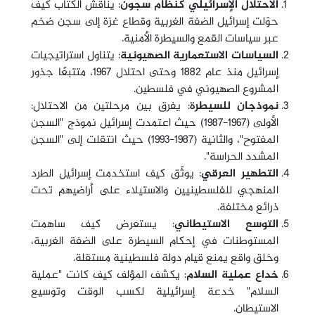
الاحتلال الإسرائيلي كنظام سجون
: يناقش الكتاب كيف
حوّلت إسرائيل الضفة الغربية وقطاع غزة إلى سجن ضخم
عبر سياسات القمع والسيطرة الأمنية.
السياسات الاستعمارية الصهيونية
: يتناول استراتيجيات
إسرائيل منذ عام 1882 وحتى احتلال 1967، متتبعًا جذور
المشروع الصهيوني في فلسطين.
نموذجان للسيطرة
: يفرق بين مرحلتين من الاحتلال:
الأولى (1967-1987) حيث اعتمدت إسرائيل نموذج "السجن
المفتوح"، والثانية (1987-1993) حيث انتقلت إلى "السجن
المشدد الحراسة".
التطهير العرقي
: يوثّق كيف استخدمت إسرائيل الطرد
المنهجي للفلسطينيين والاستيلاء على أراضيهم تحت
ذرائع مختلفة.
التوسع الاستيطاني
: يستعرض كيف ساهمت
المستوطنات في إحكام السيطرة على الضفة الغربية،
وخلق واقع يمنع قيام دولة فلسطينية مستقلة.
خداع عملية السلام
: يكشف المؤلف كيف كانت "عملية
السلام" خدعة إسرائيلية لكسب الوقت وتوسيع
الاستيطان.