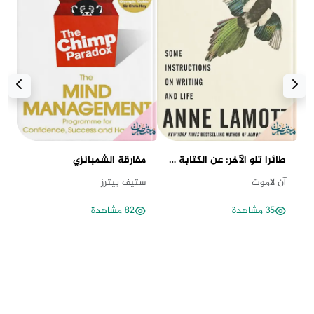
طائرا تلو الآخر: عن الكتابة والحياة
مفارقة الشمبانزي
جد
آن لاموت
ستيف بيترز
مح
35 مشاهدة
82 مشاهدة