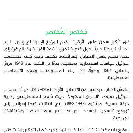
مُختصر المُختصر
في
"أكبر سجن على الأرض"
، يقدم المؤرخ الإسرائيلي إيلان بابيه
تحليلًا تاريخيًا جريئًا حول كيفية تحول الضفة الغربية وقطاع غزة إلى
سجن ضخم بفعل الاحتلال الإسرائيلي. يكشف بابيه كيف استخدمت
إسرائيل سياسات استعمارية ممنهجة، بدءًا من النكبة عام 1948، مرورًا
باحتلال 1967، وصولًا إلى بناء المستوطنات وقمع الانتفاضات
الفلسطينية.
يناقش الكتاب مرحلتين من الاحتلال: الأولى (1967-1987) حيث اعتمدت
إسرائيل نموذج "السجن المفتوح"، حيث سُمح للفلسطينيين بحرية
حركة نسبية، والثانية (1987-1993) التي انتقلت فيها إسرائيل إلى
نموذج "السجن المشدد الحراسة"، عبر فرض الحصار والاعتقالات
الجماعية.
يفضح بابيه كيف كانت "عملية السلام" مجرد غطاء لتمكين الاستيطان