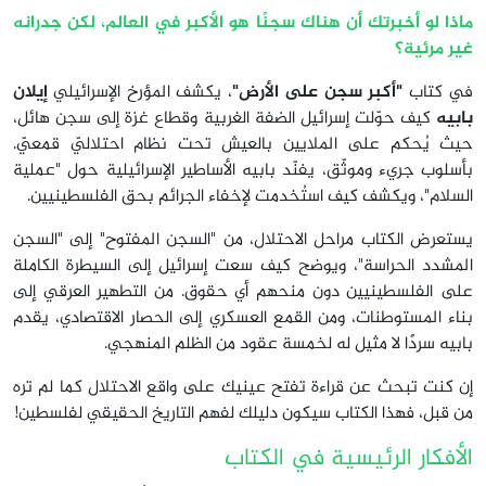
ماذا لو أخبرتك أن هناك سجنًا هو الأكبر في العالم، لكن جدرانه
غير مرئية؟
في كتاب
"أكبر سجن على الأرض"
، يكشف المؤرخ الإسرائيلي
إيلان
بابيه
كيف حوّلت إسرائيل الضفة الغربية وقطاع غزة إلى سجن هائل،
حيث يُحكم على الملايين بالعيش تحت نظام احتلاليّ قمعيّ.
بأسلوب جريء وموثّق، يفنّد بابيه الأساطير الإسرائيلية حول "عملية
السلام"، ويكشف كيف استُخدمت لإخفاء الجرائم بحق الفلسطينيين.
يستعرض الكتاب مراحل الاحتلال، من "السجن المفتوح" إلى "السجن
المشدد الحراسة"، ويوضح كيف سعت إسرائيل إلى السيطرة الكاملة
على الفلسطينيين دون منحهم أي حقوق. من التطهير العرقي إلى
بناء المستوطنات، ومن القمع العسكري إلى الحصار الاقتصادي، يقدم
بابيه سردًا لا مثيل له لخمسة عقود من الظلم المنهجي.
إن كنت تبحث عن قراءة تفتح عينيك على واقع الاحتلال كما لم تره
من قبل، فهذا الكتاب سيكون دليلك لفهم التاريخ الحقيقي لفلسطين!
الأفكار الرئيسية في الكتاب