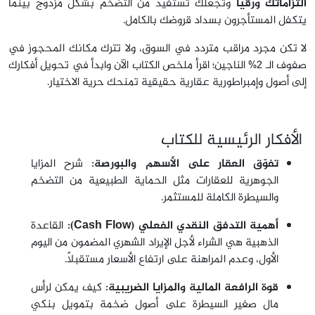
التزاماتك ورقياً
وتجعلك تستفيد من التضخم بشكل مزدوج بينما
يتكفل المستأجرون بسداد قروضك بالكامل
.
لا تكن مجرد مراقب متردد في السوق، ولا تترك مكانك المحجوز في
صفوف الـ 2% الناجين؛ اقرأ ملخص الكتاب الآن وابدأ في تحويل أفكارك
إلى أصول وإمبراطورية عقارية حقيقية تمنحك حرية الاختيار
.
الأفكار الرئيسية للكتاب
تفوّق العقار على الأسهم والبورصة:
شرح المزايا
الجوهرية للعقارات مثل الحماية الطبيعية من التضخم
والسيطرة الكاملة للمستثمر.
أهمية التدفق النقدي الفعلي (Cash Flow):
القاعدة
الذهبية هي الشراء لأجل الإيراد الشهري المضمون من اليوم
الأول، وعدم المراهنة على ارتفاع الأسعار مستقبلاً.
قوة الرافعة المالية والمزايا الضريبية:
كيف يمكن لرأس
مال صغير السيطرة على أصول ضخمة بتمويل بنكي