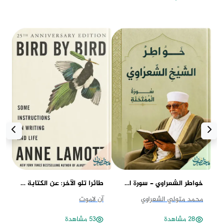
خواطر الشعراوي - سورة الممتحنة
طائرا تلو الآخر: عن الكتابة والحياة
مف
محمد متولي الشعراوي
آن لاموت
ست
28 مشاهدة
53 مشاهدة