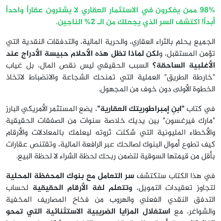
98% ممن يفكرون في الاستثمار العقاري لا يشترون عقاراً واحداً
أبداً! اكتشف السر الذي يجعلك من الـ 2% الناجين.
الجميع يحلم بالثراء العقاري، والحرية المالية، والتدفقات النقدية التي
تؤمن المستقبل، و
لكن لماذا تظل هذه الأحلام حبيسة الأدراج عند
الأغلبية الساحقة؟
السبب الحقيقي ليس نقص المال، بل غياب
"خارطة الطريق" العملية التي تمنحك الشجاعة والانضباط لاتخاذ
الخطوة الأولى دون خوف من المجهول
.
في كتاب
"ابنِ إمبراطوريتك العقارية"
، يضع المستثمر الأمريكي البارز
"مارك فيرغسون" بين يديك خلاصة سنوات من الصفقات الحقيقية
والأخطاء المليونية التي شكلت ثروته ليعلمك بالمعادلات والأرقام
كيف تطوع أموال البنوك لصالحك عبر الرافعة المالية، وتقتنص عقارات
بأقل من قيمتها السوقية لتضمن ربحك لحظة الشراء لا لحظة البيع
.
في هذا الكتاب ستكتشف
سر التعامل مع بنوك المحفظة المحلية
لتجاوز تعقيدات التمويل،
وتتعلم لغة الأرقام الحقيقية
لحساب
التدفق النقدي الفعلي والهروب من فخاخ المصاريف المخفية
والشواغر، مع
استغلال المزايا الضريبية الاستثنائية التي تمحو