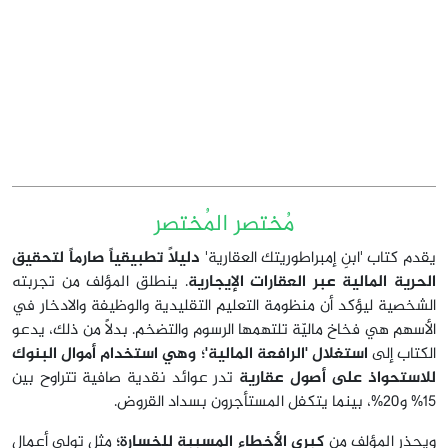
مُختصر المُختصر
يقدم كتاب 'ابنِ إمبراطوريتك العقارية'
دليلاً تطبيقياً صارماً لتحقيق
الحرية المالية عبر العقارات الإيجارية
. ينطلق المؤلف من تجربته
الشخصية ليؤكد أن منظومة التعليم التقليدية والوظيفة والادخار في
الأسهم هي فخاخ ماليّة تلتهمها الرسوم والتضخم. بدلاً من ذلك، يدعو
الكتاب إلى
استغلال 'الرافعة المالية'؛ وهي استخدام أموال البنوك
للاستحواذ على أصول عقارية
تدر عوائد نقدية صافية تتراوح بين
15% و20%، بينما يتكفل المستأجرون بسداد القروض.
ويحذر المؤلف من
كبرى الأخطاء المسببة للخسارة؛
مثل تولي أعمال