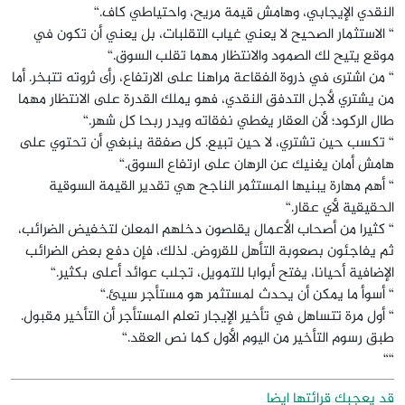
النقدي الإيجابي، وهامش قيمة مريح، واحتياطي كاف.“
“ الاستثمار الصحيح لا يعني غياب التقلبات، بل يعني أن تكون في
موقع يتيح لك الصمود والانتظار مهما تقلب السوق.“
“ من اشترى في ذروة الفقاعة مراهنا على الارتفاع، رأى ثروته تتبخر. أما
من يشتري لأجل التدفق النقدي، فهو يملك القدرة على الانتظار مهما
طال الركود؛ لأن العقار يغطي نفقاته ويدر ربحا كل شهر.“
“ تكسب حين تشتري، لا حين تبيع. كل صفقة ينبغي أن تحتوي على
هامش أمان يغنيك عن الرهان على ارتفاع السوق.“
“ أهم مهارة يبنيها المستثمر الناجح هي تقدير القيمة السوقية
الحقيقية لأي عقار.“
“ كثيرا من أصحاب الأعمال يقلصون دخلهم المعلن لتخفيض الضرائب،
ثم يفاجئون بصعوبة التأهل للقروض. لذلك، فإن دفع بعض الضرائب
الإضافية أحيانا، يفتح أبوابا للتمويل، تجلب عوائد أعلى بكثير.“
“ أسوأ ما يمكن أن يحدث لمستثمر هو مستأجر سيئ.“
“ أول مرة تتساهل في تأخير الإيجار تعلم المستأجر أن التأخير مقبول.
طبق رسوم التأخير من اليوم الأول كما نص العقد.“
““
قد يعجبك قرائتها ايضا