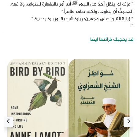
“ فإنه لم ينقل أحدٌ عن النبي ﷺ أنه أمر بالطهارة للطواف، ولا نهى
المحدِثَ أن يطوف، ولكنه طاف طاهراً.“
“ زيارة القبور على وجهين: زيارة شرعية، وزيارة بدعية.“
““
قد يعجبك قرائتها ايضا