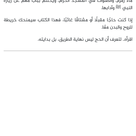
ماء زمزم، والصلوات في المسجد الحرام، ويُختتم بباب مهم عن زيارة
النبي ﷺ وآدابها.
إذا كنت حاجًا مقبلًا أو مشتاقًا غائبًا، فهذا الكتاب سيمنحك خريطة
للروح والبدن معًا.
اقرأه.. لتعرف أن الحج ليس نهاية الطريق، بل بدايته.