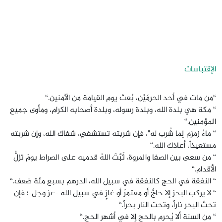
الإقتباسات
“من مات في أحد الحرمَيْن، بُعث يوم القيامة من الآمنين.“
“ مكة هي بلدة الله، وبلدة رسوله، وبلدة أصحابه الكرام، ومأوى جميع
المؤمنين.“
“ ماءُ زمزم لِما شُرب له"، فإن شربته تستشفي، شفاك الله، وإن شربته
مستعيذاً، أعاذك الله.“
“ من سعى بين الصفا والمروة، ثَبَّتَ اللهُ قدميه على الصراط يومَ تزلُّ
الأقدام.“
“ النفقة في الحج كالنفقة في سبيل الله، الدرهم بسبع مئة ضعف.“
“ لا يركب البحرَ إلا حاجٌّ أو معتمرٌ أو غازٍ في سبيل الله -عز وجل-؛ فإن
تحتَ البحر ناراً، وتحت النار بحراً.“
“ من السنة ألا يُحرم بالحج إلا في أشهر الحج.“