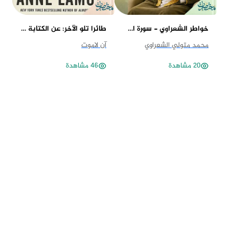
خواطر الشعراوي - سورة الممتحنة
طائرا تلو الآخر: عن الكتابة والحياة
مف
محمد متولي الشعراوي
آن لاموت
ست
20 مشاهدة
46 مشاهدة