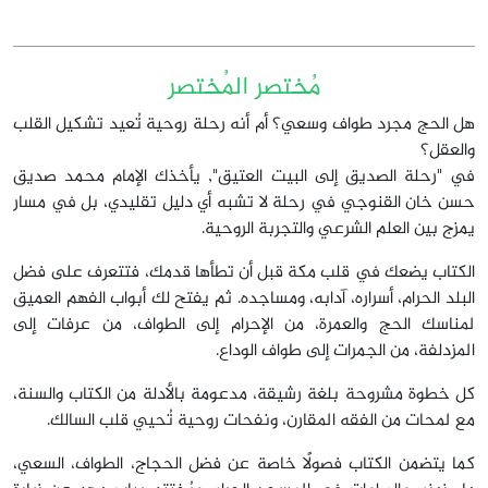
مُختصر المُختصر
هل الحج مجرد طواف وسعي؟ أم أنه رحلة روحية تُعيد تشكيل القلب
والعقل؟
في "رحلة الصديق إلى البيت العتيق", يأخذك الإمام محمد صديق
حسن خان القنوجي في رحلة لا تشبه أي دليل تقليدي، بل في مسار
يمزج بين العلم الشرعي والتجربة الروحية.
الكتاب يضعك في قلب مكة قبل أن تطأها قدمك، فتتعرف على فضل
البلد الحرام، أسراره، آدابه، ومساجده. ثم يفتح لك أبواب الفهم العميق
لمناسك الحج والعمرة، من الإحرام إلى الطواف، من عرفات إلى
المزدلفة، من الجمرات إلى طواف الوداع.
كل خطوة مشروحة بلغة رشيقة، مدعومة بالأدلة من الكتاب والسنة،
مع لمحات من الفقه المقارن، ونفحات روحية تُحيي قلب السالك.
كما يتضمن الكتاب فصولًا خاصة عن فضل الحجاج، الطواف، السعي،