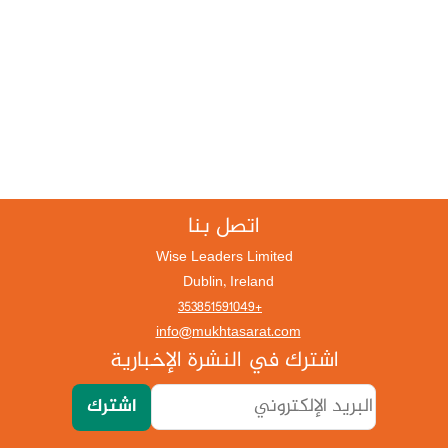
اتصل بنا
Wise Leaders Limited
Dublin, Ireland
+353851591049
info@mukhtasarat.com
اشترك في النشرة الإخبارية
اشترك