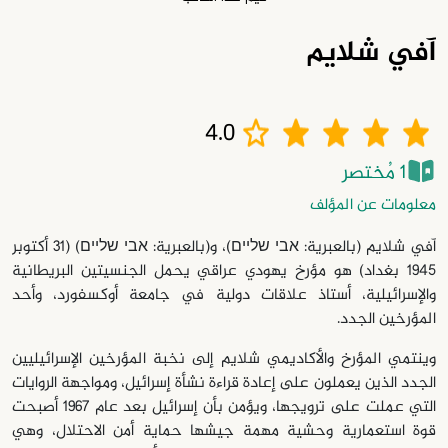
آفي شلايم
4.0
1 مُختصر
معلومات عن المؤلف
آفي شلايم (بالعبرية: אבי שליים‏)، و(بالعبرية: אבי שליים) (31 أكتوبر
1945 بغداد) هو مؤرخ يهودي عراقي يحمل الجنسيتين البريطانية
والإسرائيلية، أستاذ علاقات دولية في جامعة أوكسفورد، وأحد
المؤرخين الجدد.
وينتمي المؤرخ والأكاديمي شلايم إلى نخبة المؤرخين الإسرائيليين
الجدد الذين يعملون على إعادة قراءة نشأة إسرائيل، ومواجهة الروايات
التي عملت على ترويجها، ويؤمن بأن إسرائيل بعد عام 1967 أصبحت
قوة استعمارية وحشية مهمة جيشها حماية أمن الاحتلال، وهي