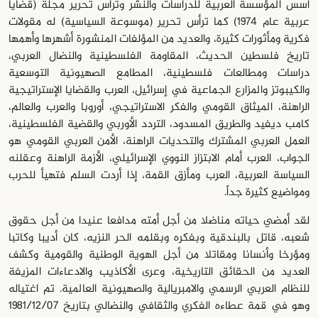
أسس المؤسسة العربية للدراسات والنشر وترأس تحرير مجلة (قضايا
عربية عام 1974) كما ترأس تحرير (موسوعة السياسية) له مقولات
فكرية ومأثورات كثيرة، والعديد من المؤلفات المنشورة أشهرها وأهمها
تاريخ فلسطين الحديث، المقاومة الفلسطينية والنضال العربي،
دراسات ومطالعات فلسطينية، المطامع الصهيونية التوسعية
والكيبوتز والمزارع الجماعية في إسرائيل، العرب والقضايا الإستراتيجية
الراهنة، الميثاق القومي والفكر الاستراتيجي، أوروبا والعرب والعالم،
كامب ديفيد والطريق المسدود، التردد الأوربي والقضية الفلسطينية،
العمل العربي المشترك والتحديات الراهنة، الأمن العربي القومي هو
الجواب، العرب أمام الابتزاز النووي الإسرائيلي، الأزمة الراهنة وعقلنه
السياسة العربية، العرب ومأزق القمة، إذا أردت السلم فتهيأ للحرب
ومواضيع كثيرة جداً.
لقد أمضي حياته مناضلا من أجل أمته مدافعا عنيدا من أجل حقوق
شعبه، قاتل بالبندقية وبفكره وبقلمه الحر النزيه، كان أديبا وكاتبا
ومؤرخا وأنسانا ومقاتلا من أجل الهوية الوطنية والقومية وكشف
العديد من الحقائق التاريخية، وعرى الأكاذيب والادعاءات المزيفة
للنظام العربي الرسمي والامبريالية والصهيونية العالمية. تم اغتياله
وهو في قمة عطاءه الفكري والثقافي والنضالي بتاريخ 1981/12/07