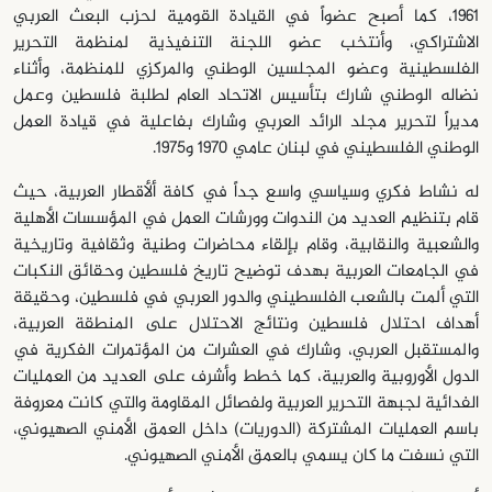
1961، كما أصبح عضواً في القيادة القومية لحزب البعث العربي
الاشتراكي، وأنتخب عضو اللجنة التنفيذية لمنظمة التحرير
الفلسطينية وعضو المجلسين الوطني والمركزي للمنظمة، وأثناء
نضاله الوطني شارك بتأسيس الاتحاد العام لطلبة فلسطين وعمل
مديراً لتحرير مجلد الرائد العربي وشارك بفاعلية في قيادة العمل
الوطني الفلسطيني في لبنان عامي 1970 و1975.
له نشاط فكري وسياسي واسع جداً في كافة ألأقطار العربية، حيث
قام بتنظيم العديد من الندوات وورشات العمل في المؤسسات الأهلية
والشعبية والنقابية، وقام بإلقاء محاضرات وطنية وثقافية وتاريخية
في الجامعات العربية بهدف توضيح تاريخ فلسطين وحقائق النكبات
التي ألمت بالشعب الفلسطيني والدور العربي في فلسطين، وحقيقة
أهداف احتلال فلسطين ونتائج الاحتلال على المنطقة العربية،
والمستقبل العربي، وشارك في العشرات من المؤتمرات الفكرية في
الدول الأوروبية والعربية، كما خطط وأشرف على العديد من العمليات
الفدائية لجبهة التحرير العربية ولفصائل المقاومة والتي كانت معروفة
باسم العمليات المشتركة (الدوريات) داخل العمق الأمني الصهيوني،
التي نسفت ما كان يسمي بالعمق الأمني الصهيوني.