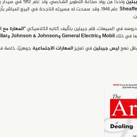
بلين
واحدًا من رواد صناعة
Sheaff
عام 1946. وقد سمحت له مسيرته الناجحة في البيع المباشر بأن يصبح مراقبًا بارعًا للطبيعة البشرية، مما أكسبه لقب
ن.
دروسه في المبيعات، قام جيبلين بتأليف كتابه الكلاسيكي
"المهارة مع ا
بما في ذلك
Mobil وGeneral Electric وJohnson & Johnson وCaterpillar
 يظل نهج
ليس جيبلين
في تعزيز
المهارات الاجتماعية
جوهريًا، خاصة في