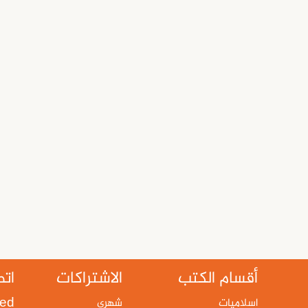
أقسام الكتب
الاشتراكات
اتص
ted
اسلاميات
شهري