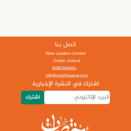
اتصل بنا
Wise Leaders Limited
Dublin, Ireland
+353851591049
info@mukhtasarat.com
اشترك في النشرة الإخبارية
اشترك