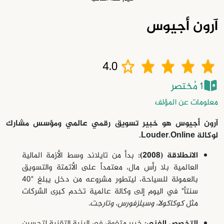
آرون أجيوس
4.0
1 مُختصر
معلومات عن المؤلف
آرون أجيوس هو خبير تسويق رقمي عالمي ومؤسس مشارك
لوكالة Louder.Online.
الانطلاقة (2008):
بدأ من تايلاند وسط الأزمة المالية
العالمية بلا رأس مال، معتمداً على الأتمتة والتسويق
بالعمولة للسياحة، ليتطور مشروعه من دخل يبلغ "40
سنتاً" في اليوم إلى وكالة عالمية تخدم كبرى الشركات
مثل
كوكاكولا، وسيلزفورس، وتارجت
.
التخصص الفني:
خبير متفوق في البنية التقنية لتحسين